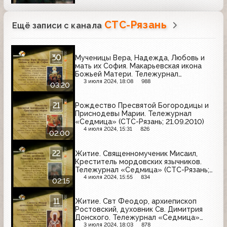
СТС-Рязань
Ещё записи с канала
Мученицы Вера, Надежда, Любовь и
мать их София. Макарьевская икона
Божьей Матери. Тележурнал
«Седмица» (СТС-Рязань; 30.09.2010?)
3 июля 2024, 18:08
988
03:20
Рождество Пресвятой Богородицы и
Приснодевы Марии. Тележурнал
«Седмица» (СТС-Рязань; 21.09.2010)
4 июля 2024, 15:31
826
02:00
Житие. Священномученик Мисаил,
Креститель мордовских язычников.
Тележурнал «Седмица» (СТС-Рязань;
22.04.2010)
4 июля 2024, 15:55
834
02:15
Житие. Свт Феодор, архиепископ
Ростовский, духовник Св. Димитрия
Донского. Тележурнал «Седмица»
(СТС-Рязань; 11.12.2010)
3 июля 2024, 18:03
878