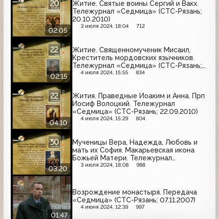
Житие. Святые воины Сергий и Вакх.
Тележурнал «Седмица» (СТС-Рязань;
20.10.2010)
3 июля 2024, 18:04
712
02:05
Житие. Священномученик Мисаил,
Креститель мордовских язычников.
Тележурнал «Седмица» (СТС-Рязань;
22.04.2010)
4 июля 2024, 15:55
834
02:15
Жития. Праведные Иоаким и Анна. Прп
Иосиф Волоцкий. Тележурнал
«Седмица» (СТС-Рязань; 22.09.2010)
4 июля 2024, 15:29
804
04:10
Мученицы Вера, Надежда, Любовь и
мать их София. Макарьевская икона
Божьей Матери. Тележурнал
«Седмица» (СТС-Рязань; 30.09.2010?)
3 июля 2024, 18:08
988
03:20
Возрождение монастыря. Передача
«Седмица» (СТС-Рязань; 07.11.2007)
4 июня 2024, 12:39
997
01:47