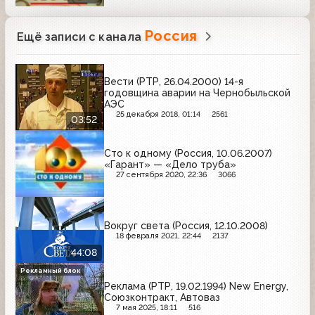
Россия
Ещё записи с канала
Вести (РТР, 26.04.2000) 14-я
годовщина аварии на Чернобыльской
АЭС
25 декабря 2018, 01:14
2561
03:52
Сто к одному (Россия, 10.06.2007)
«Гарант» — «Дело труба»
27 сентября 2020, 22:36
3066
Вокруг света (Россия, 12.10.2008)
18 февраля 2021, 22:44
2137
44:08
Рекламный блок
Реклама (РТР, 19.02.1994) New Energy,
Союзконтракт, Автоваз
7 мая 2025, 18:11
516