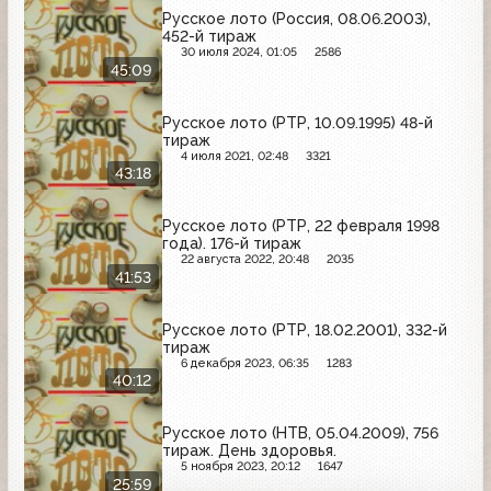
Русское лото (Россия, 08.06.2003),
452-й тираж
30 июля 2024, 01:05
2586
45:09
Русское лото (РТР, 10.09.1995) 48-й
тираж
4 июля 2021, 02:48
3321
43:18
Русское лото (РТР, 22 февраля 1998
года). 176-й тираж
22 августа 2022, 20:48
2035
41:53
Русское лото (РТР, 18.02.2001), 332-й
тираж
6 декабря 2023, 06:35
1283
40:12
Русское лото (НТВ, 05.04.2009), 756
тираж. День здоровья.
5 ноября 2023, 20:12
1647
25:59