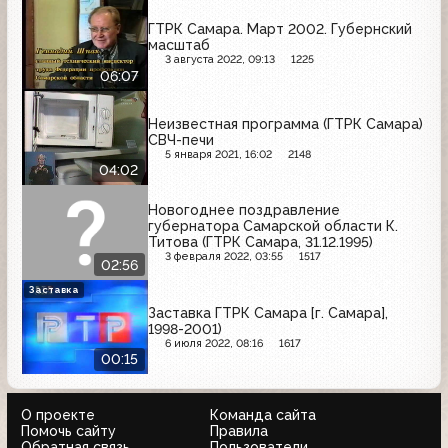
ГТРК Самара. Март 2002. Губернский
масштаб
3 августа 2022, 09:13
1225
06:07
Неизвестная программа (ГТРК Самара)
СВЧ-печи
5 января 2021, 16:02
2148
04:02
Новогоднее поздравление
губернатора Самарской области К.
Титова (ГТРК Самара, 31.12.1995)
3 февраля 2022, 03:55
1517
02:56
Заставка
Заставка ГТРК Самара [г. Самара],
1998-2001)
6 июля 2022, 08:16
1617
00:15
О проекте
Команда сайта
Помочь сайту
Правила
Обратная связь
Пользователи