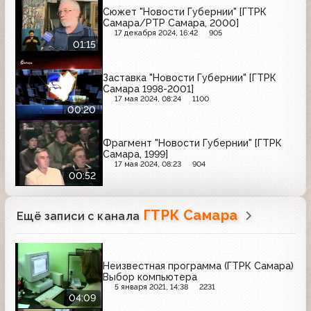
Сюжет "Новости Губернии" [ГТРК
Самара/РТР Самара, 2000]
17 декабря 2024, 16:42
905
01:15
Заставка "Новости Губернии" [ГТРК
Самара 1998-2001]
17 мая 2024, 08:24
1100
00:20
Фрагмент "Новости Губернии" [ГТРК
Самара, 1999]
17 мая 2024, 08:23
904
00:52
ГТРК Самара
Ещё записи с канала
Неизвестная программа (ГТРК Самара)
Выбор компьютера
5 января 2021, 14:38
2231
04:09