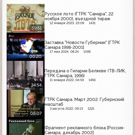
Русское лото (ГТРК "Самара", 22
ноября 2000), въездной тираж
12 января 2023, 23:09
1431
59:51
Заставка "Новости Губернии" [ГТРК
Самара 1998-2001]
17 мая 2024, 08:24
1095
00:20
Передача о Гиларии Беляеве (ТВ-ЛИК,
ГТРК Самара, 1996)
11 января 2022, 04:59
1456
34:54
ГТРК Самара. Март 2002. Губернский
масштаб
3 августа 2022, 09:13
1221
06:07
Рекламный блок
Фрагмент рекламного блока [Россия-
Самара, декабрь 2002]