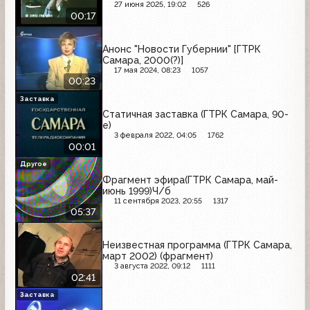
27 июня 2025, 19:02
526
00:17
Анонс "Новости Губернии" [ГТРК
Самара, 2000(?)]
17 мая 2024, 08:23
1057
00:23
Заставка
Статичная заставка (ГТРК Самара, 90-
е)
3 февраля 2022, 04:05
1762
00:01
Другое
Фрагмент эфира(ГТРК Самара, май-
июнь 1999)Ч/б
11 сентября 2023, 20:55
1317
05:37
Неизвестная программа (ГТРК Самара,
март 2002) (фрагмент)
3 августа 2022, 09:12
1111
02:41
Заставка