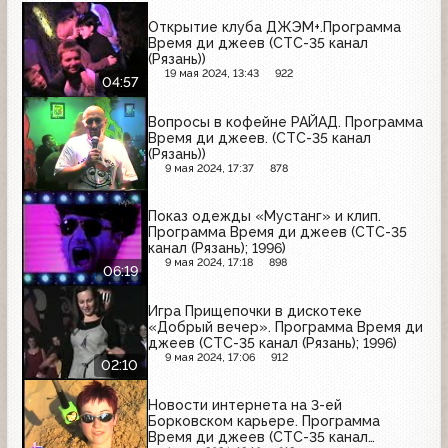
Открытие клуба ДЖЭМ+.Программа
Время ди джеев (СТС-35 канал
(Рязань))
19 мая 2024, 13:43
922
04:57
Вопросы в кофейне РАЙАД. Программа
Время ди джеев. (СТС-35 канал
(Рязань))
9 мая 2024, 17:37
878
Показ одежды «Мустанг» и клип.
Программа Время ди джеев (СТС-35
канал (Рязань); 1996)
9 мая 2024, 17:18
898
06:19
Игра Прищепочки в дискотеке
«Добрый вечер». Программа Время ди
джеев (СТС-35 канал (Рязань); 1996)
9 мая 2024, 17:06
912
02:10
Новости интернета на 3-ей
Борковском карьере. Программа
Время ди джеев (СТС-35 канал