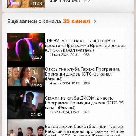
(Рязань))
4 июня 2024, 12:10
812
01:43
35 канал
Ещё записи с канала
ДЖЭМ. Батл школы танцев «Это
просто». Программа Время ди джеев
(СТС-35 канал (Рязань))
11 мая 2024, 20:31
962
03:23
Открытие клуба Гараж. Программа
Время ди джеев (СТС-35 канал
(Рязань))
4 июня 2024, 12:12
829
03:59
Сюжет из клуба ДЖЭМ. 2 часть.
Программа Время ди джеев (СТС-35
канал (Рязань))
19 мая 2024, 13:40
823
01:30
Ветеранский баскетбольный турнир.
Рабочий материал программы «Time