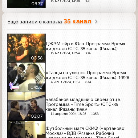
19 мая 2024, 14:38
898
06:37
35 канал
Ещё записи с канала
ДЖЭМ-эйр и Юла. Программа Время
ди джеев (СТС-35 канал (Рязань))
19 мая 2024, 13:54
804
03:58
«Танцы на улице». Программа Время
ди джеев (СТС-35 канал (Рязань); 1999)
4 июня 2024, 11:57
834
04:50
Балабанов младший о своём отце.
Программа «Time Sport» (CТС-35
канал (Рязань; 1996)
14 апреля 2024, 16:25
1053
03:07
Футбольный матч СКИФ (Чертаново;
Москва) - ВДВ (Рязань). Рабочий