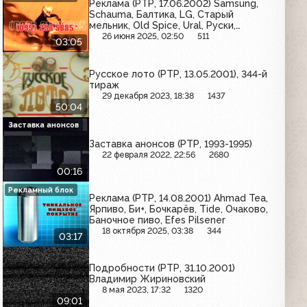
Реклама (РТР, 17.06.2002) Samsung,
Schauma, Балтика, LG, Старый
мельник, Old Spice, Ural, Руски,
Snickers, МТС
26 июня 2025, 02:50
511
03:05
Русское лото (РТР, 13.05.2001), 344-й
тираж
29 декабря 2023, 18:38
1437
50:04
Заставка анонсов
Заставка анонсов (РТР, 1993-1995)
22 февраля 2022, 22:56
2680
00:16
Рекламный блок
Реклама (РТР, 14.08.2001) Ahmad Tea,
Ярпиво, Би+, Бочкарёв, Tide, Очаково,
Баночное пиво, Efes Pilsener
18 октября 2025, 03:38
344
03:17
Подробности (РТР, 31.10.2001)
Владимир Жириновский
8 мая 2023, 17:32
1320
09:01