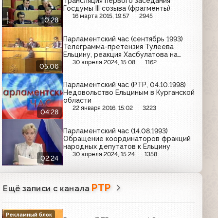
Трансляция первого заседания
Госдумы III созыва (фрагменты)
16 марта 2015, 19:57
2945
10:28
Парламентский час (сентябрь 1993)
Телеграмма-претензия Тулеева
Ельцину, реакция Хасбулатова на
увольнение Руцкого
30 апреля 2024, 15:08
1162
05:06
Парламентский час (РТР, 04.10.1998)
Недовольство Ельциным в Курганской
области
22 января 2016, 15:02
3223
04:28
Парламентский час (14.08.1993)
Обращение координаторов фракций
народных депутатов к Ельцину
30 апреля 2024, 15:24
1358
02:24
РТР
Ещё записи с канала
Рекламный блок