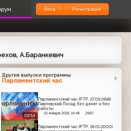
орум
Вход
Регистрация
ехов, А.Баранкевич
Другие выпуски программы
Парламентский час
Парламентский час (РТР, 27.09.1998)
Павловский Посад без денег и без
работы
22 января 2016, 14:48
2967
02:54
Парламентский час (РТР, 18.01.2000)