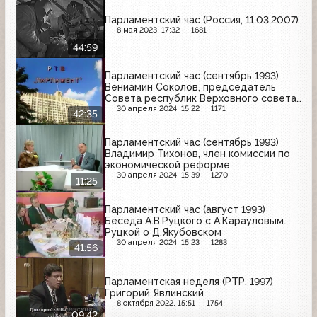
Парламентский час (Россия, 11.03.2007)
8 мая 2023, 17:32
1681
44:59
Парламентский час (сентябрь 1993)
Вениамин Соколов, председатель
Совета республик Верховного совета
РФ
30 апреля 2024, 15:22
1171
42:35
Парламентский час (сентябрь 1993)
Владимир Тихонов, член комиссии по
экономической реформе
30 апреля 2024, 15:39
1270
11:25
Парламентский час (август 1993)
Беседа А.В.Руцкого с А.Карауловым.
Руцкой о Д.Якубовском
30 апреля 2024, 15:23
1283
41:56
Парламентская неделя (РТР, 1997)
Григорий Явлинский
8 октября 2022, 15:51
1754
09:42