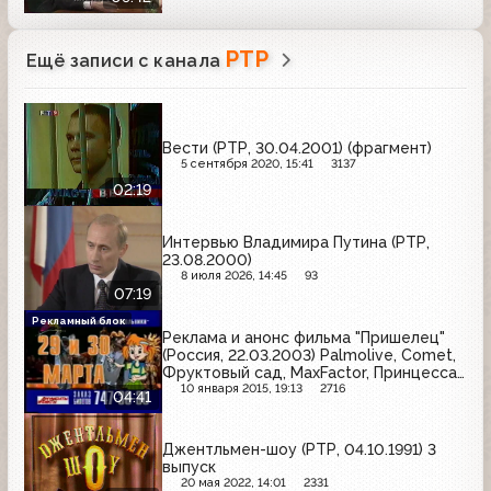
РТР
Ещё записи с канала
Вести (РТР, 30.04.2001) (фрагмент)
5 сентября 2020, 15:41
3137
02:19
Интервью Владимира Путина (РТР,
23.08.2000)
8 июля 2026, 14:45
93
07:19
Рекламный блок
Реклама и анонс фильма "Пришелец"
(Россия, 22.03.2003) Palmolive, Comet,
Фруктовый сад, MaxFactor, Принцесса
Нури, Reflex, Mr. Proper, Rich, Pantene
10 января 2015, 19:13
2716
04:41
Джентльмен-шоу (РТР, 04.10.1991) 3
выпуск
20 мая 2022, 14:01
2331