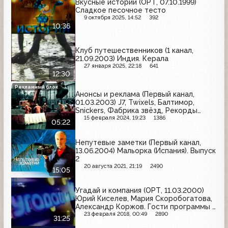
Вкусные истории (ОРТ, 07.10.1999)
Сладкое песочное тесто
9 октября 2025, 14:52
392
10:36
Клуб путешественников (1 канал,
21.09.2003) Индия. Керала
27 января 2025, 22:18
641
12:30
Рекламный блок
Анонсы и реклама (Первый канал,
01.03.2003) J7, Twixels, Балтимор,
Snickers, Фабрика звёзд, Рекорды
Большой стирки, Майский чай, Bounty,
15 февраля 2024, 19:23
1386
05:22
Pantene Pro-V, Тюнс, Воздушный
Непутевые заметки (Первый канал,
13.06.2004) Мальорка (Испания). Выпуск
2
20 августа 2021, 21:19
2490
15:05
Угадай и компания (ОРТ, 11.03.2000)
Юрий Киселев, Мария Скоробогатова,
Александр Коржов. Гости программы -
группа "Лицей"
23 февраля 2018, 00:49
2890
31:25