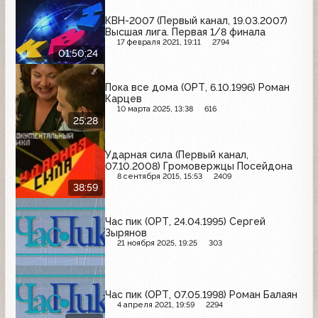
КВН-2007 (Первый канал, 19.03.2007)
Высшая лига. Первая 1/8 финала
17 февраля 2021, 19:11
2794
01:50:24
Пока все дома (ОРТ, 6.10.1996) Роман
Карцев
10 марта 2025, 13:38
616
25:28
Ударная сила (Первый канал,
07.10.2008) Громовержцы Посейдона
8 сентября 2015, 15:53
2409
38:59
Час пик (ОРТ, 24.04.1995) Сергей
Зырянов
21 ноября 2025, 19:25
303
Час пик (ОРТ, 07.05.1998) Роман Балаян
4 апреля 2021, 19:59
2294