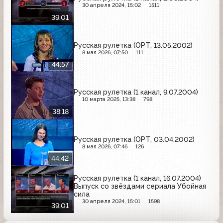
30 апреля 2024, 15:02
1511
39:01
Русская рулетка (ОРТ, 13.05.2002)
8 мая 2026, 07:50
111
44:57
Русская рулетка (1 канал, 9.07.2004)
10 марта 2025, 13:38
798
38:18
Русская рулетка (ОРТ, 03.04.2002)
8 мая 2026, 07:46
126
44:42
Русская рулетка (1 канал, 16.07.2004)
Выпуск со звёздами сериала Убойная
сила
30 апреля 2024, 15:01
1598
39:01