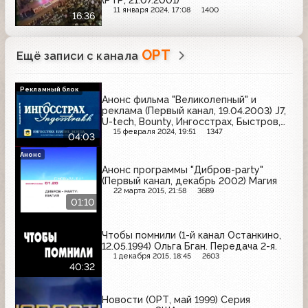
(РТР, 21.07.2001)
11 января 2024, 17:08
1400
16:36
ОРТ
Ещё записи с канала
Рекламный блок
Анонс фильма "Великолепный" и
реклама (Первый канал, 19.04.2003) J7,
U-tech, Bounty, Ингосстрах, Быстров,
Garnier, NEO, Art Moscow, Reflex,
15 февраля 2024, 19:51
1347
04:03
Доширак, Pedigree, Фругурт, Зиртек
Анонс
Анонс программы "Дибров-party"
(Первый канал, декабрь 2002) Магия
22 марта 2015, 21:58
3689
01:10
Чтобы помнили (1-й канал Останкино,
12.05.1994) Ольга Бган. Передача 2-я.
1 декабря 2015, 18:45
2603
40:32
Новости (ОРТ, май 1999) Серия