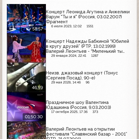
Концерт Леонида Агутина и Анжелики
Варум "Ты и я" (Россия, 03.02.2007)
Фрагмент
6 июля 2023, 12:02
1551
58:57
Концерт Надежды Бабкиной “Юбилей
в кругу друзей” (РТР, 13.02.1999)
Валерий Леонтьев - “Миленький ты
мой”, “Каждый хочет любить”
29 января 2024, 22:41
1287
Неизв. джазовый концерт (Тонус
(Сергиев Посад), 90-е)
29 мая 2026, 14:46
96
46:59
Праздничное шоу Валентина
Юдашкина (Россия, 9.03.2003)
17 октября 2025, 17:36
373
01:50:30
Валерий Леонтьев на открытии
фестиваля “Славянский базар - 2001”