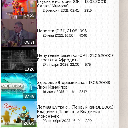
Вкусные истории (ОРТ, 13.03.2001)
Салат "Мимоза"
2 февраля 2021, 02:41
2319
04:55
Новости (ОРТ, 21.08.1996)
25 мая 2022, 16:56
4048
08:31
Непутёвые заметки (ОРТ, 21.05.2000)
В гостях у Афродиты
27 января 2025, 22:09
575
13:26
Здоровье (Первый канал, 17.05.2003)
Лион Измайлов
16 июля 2015, 14:16
2812
37:48
Летняя шутка с... (Первый канал, 2005)
Владимир Данилец и Владимир
Моисеенко
28 октября 2025, 16:12
330
26:09