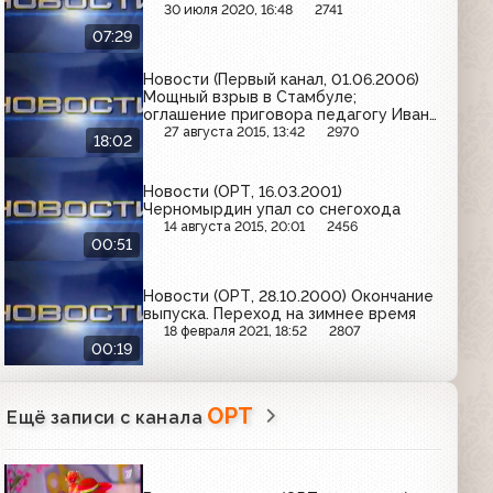
30 июля 2020, 16:48
2741
07:29
Новости (Первый канал, 01.06.2006)
Мощный взрыв в Стамбуле;
оглашение приговора педагогу Ивану
Солдатову в Нижнем Тагиле;
27 августа 2015, 13:42
2970
18:02
международный день защиты детей
Новости (ОРТ, 16.03.2001)
Черномырдин упал со снегохода
14 августа 2015, 20:01
2456
00:51
Новости (ОРТ, 28.10.2000) Окончание
выпуска. Переход на зимнее время
18 февраля 2021, 18:52
2807
00:19
ОРТ
Ещё записи с канала