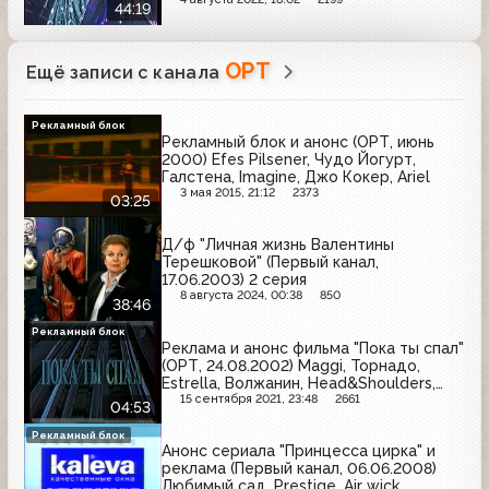
44:19
ОРТ
Ещё записи с канала
Рекламный блок
Рекламный блок и анонс (ОРТ, июнь
2000) Efes Pilsener, Чудо Йогурт,
Галстена, Imagine, Джо Кокер, Ariel
3 мая 2015, 21:12
2373
03:25
Д/ф "Личная жизнь Валентины
Терешковой" (Первый канал,
17.06.2003) 2 серия
8 августа 2024, 00:38
850
38:46
Рекламный блок
Реклама и анонс фильма "Пока ты спал"
(ОРТ, 24.08.2002) Maggi, Торнадо,
Estrella, Волжанин, Head&Shoulders,
Colgate, ИЖ, Би+ GSM, Indesit, Доширак,
15 сентября 2021, 23:48
2661
04:53
Балтимор, Mennen Speed Stick,
Pringles, Aqua Minerale
Рекламный блок
Анонс сериала "Принцесса цирка" и
реклама (Первый канал, 06.06.2008)
Любимый сад, Prestige, Air wick,