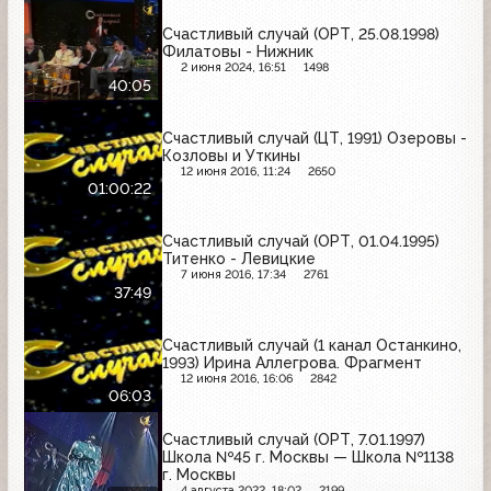
Счастливый случай (ОРТ, 25.08.1998)
Филатовы - Нижник
2 июня 2024, 16:51
1498
40:05
Счастливый случай (ЦТ, 1991) Озеровы -
Козловы и Уткины
12 июня 2016, 11:24
2650
01:00:22
Счастливый случай (ОРТ, 01.04.1995)
Титенко - Левицкие
7 июня 2016, 17:34
2761
37:49
Счастливый случай (1 канал Останкино,
1993) Ирина Аллегрова. Фрагмент
12 июня 2016, 16:06
2842
06:03
Счастливый случай (ОРТ, 7.01.1997)
Школа №45 г. Москвы — Школа №1138
г. Москвы
4 августа 2022, 18:02
2199