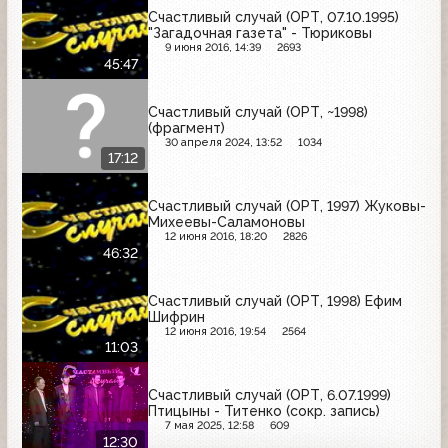
Счастливый случай (ОРТ, 07.10.1995)
"Загадочная газета" - Тюриковы
9 июня 2016, 14:39
2693
45:47
Счастливый случай (ОРТ, ~1998)
(фрагмент)
30 апреля 2024, 13:52
1034
17:12
Счастливый случай (ОРТ, 1997) Жуковы-
Михеевы-Саламоновы
12 июня 2016, 18:20
2826
46:32
Счастливый случай (ОРТ, 1998) Ефим
Шифрин
12 июня 2016, 19:54
2564
11:03
Счастливый случай (ОРТ, 6.07.1999)
Птицыны - Титенко (сокр. запись)
7 мая 2025, 12:58
609
12:30