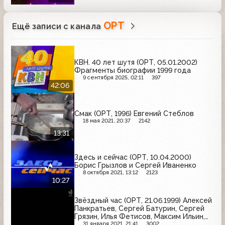
ОРТ
Ещё записи с канала
КВН. 40 лет шутя (ОРТ, 05.01.2002)
Фрагменты биографии 1999 года
9 сентября 2025, 02:11
397
42:06
Смак (ОРТ, 1996) Евгений Стеблов
18 мая 2021, 20:37
2142
13:31
Здесь и сейчас (ОРТ, 10.04.2000)
Борис Грызлов и Сергей Иваненко
8 октября 2021, 13:12
2123
10:27
Звёздный час (ОРТ, 21.06.1999) Алексей
Панкратьев, Сергей Батурин, Сергей
Грязин, Илья Фетисов, Максим Ильин,
Анна Корнеева
31 января 2021, 21:41
3002