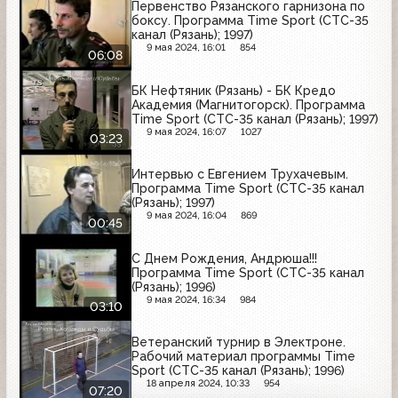
Первенство Рязанского гарнизона по
боксу. Программа Time Sport (СТС-35
канал (Рязань); 1997)
9 мая 2024, 16:01
854
06:08
БК Нефтяник (Рязань) - БК Кредо
Академия (Магнитогорск). Программа
Time Sport (СТС-35 канал (Рязань); 1997)
9 мая 2024, 16:07
1027
03:23
Интервью с Евгением Трухачевым.
Программа Time Sport (СТС-35 канал
(Рязань); 1997)
9 мая 2024, 16:04
869
00:45
С Днем Рождения, Андрюша!!!
Программа Time Sport (СТС-35 канал
(Рязань); 1996)
9 мая 2024, 16:34
984
03:10
Ветеранский турнир в Электроне.
Рабочий материал программы Time
Sport (СТС-35 канал (Рязань); 1996)
18 апреля 2024, 10:33
954
07:20