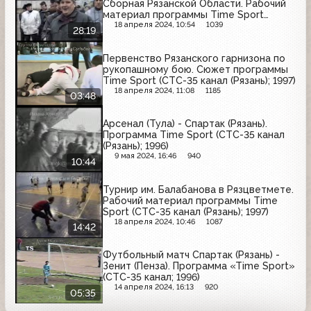
Сборная Рязанской Области. Рабочий
материал программы Time Sport
(СТС-35 канал (Рязань); 1996)
18 апреля 2024, 10:54
1039
28:19
Первенство Рязанского гарнизона по
рукопашному бою. Сюжет программы
Time Sport (СТС-35 канал (Рязань); 1997)
18 апреля 2024, 11:08
1185
03:48
Арсенал (Тула) - Спартак (Рязань).
Программа Time Sport (СТС-35 канал
(Рязань); 1996)
9 мая 2024, 16:46
940
10:44
Турнир им. Балабанова в Рязцветмете.
Рабочий материал программы Time
Sport (CТС-35 канал (Рязань); 1997)
18 апреля 2024, 10:46
1087
14:42
Футбольный матч Спартак (Рязань) -
Зенит (Пенза). Программа «Time Sport»
(СТС-35 канал; 1996)
14 апреля 2024, 16:13
920
05:35