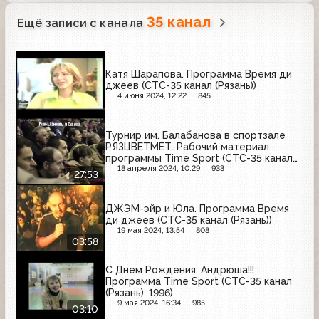
35 канал
Ещё записи с канала
Катя Шарапова. Программа Время ди
джеев (СТС-35 канал (Рязань))
4 июня 2024, 12:22
845
Турнир им. Балабанова в спортзале
РЯЗЦВЕТМЕТ. Рабочий материал
программы Time Sport (СТС-35 канал
(Рязань); 1996)
18 апреля 2024, 10:29
933
27:53
ДЖЭМ-эйр и Юла. Программа Время
ди джеев (СТС-35 канал (Рязань))
19 мая 2024, 13:54
808
03:58
С Днем Рождения, Андрюша!!!
Программа Time Sport (СТС-35 канал
(Рязань); 1996)
9 мая 2024, 16:34
985
03:10