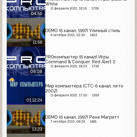
White
11 февраля 2021, 18:18
1706
04:56
DEMO (6 канал, 1997) Уличный стиль
6 октября 2015, 22:30
1853
11:56
PROкомпьютер (6 канал) Игры.
Command & Conquer: Red Alert 2
11 февраля 2021, 18:23
1739
05:08
Мир компьютера (СТС-6 канал, лето
2002)
11 февраля 2021, 17:50
1593
01:12:24
DEMO (6 канал, 1997) Рене Магритт
7 октября 2015, 06:24
1881
13:23