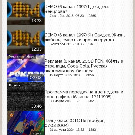
DEMO (6 канал, 1997) Где здесь
Венцлова?
7 октября 2015, 06:23
2365
13:23
DEMO (6 канал, 1997) Ян Саудек. Жизнь,
любовь, смерть и прочая ерунда
6 октября 2015, 19:06
1975
12:33
Рекламный блок
Реклама (6 канал, 2001) FCN, Жёлтые
страницы, Coca-Cola, Русская
академия шоу-бизнеса
15 марта 2015, 18:36
2056
02:02
Другое
Программа передач на две недели и
конец эфира (6 канал, 12.11.1995)
30 марта 2018, 16:21
2582
33:46
Танц-класс (СТС Петербург,
07.03.2004)
21 августа 2024, 13:32
1383
14:11