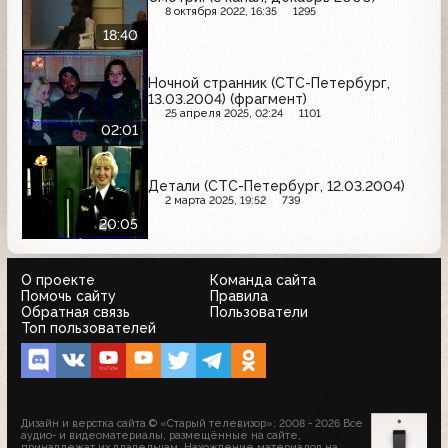
8 октября 2022, 16:35
1295
18:40
Ночной странник (СТС-Петербург,
13.03.2004) (фрагмент)
25 апреля 2025, 02:24
1101
02:01
Детали (СТС-Петербург, 12.03.2004)
2 марта 2025, 19:52
739
20:05
О проекте
Команда сайта
Помочь сайту
Правила
Обратная связь
Пользователи
Топ пользователей
Дизайн и верстка сайта © «Старый телевизор»; 2008 - 2026 Все
аудио- и видеоматериалы, размещённые на сайте,
принадлежат их владельцам. Нахождение материалов на