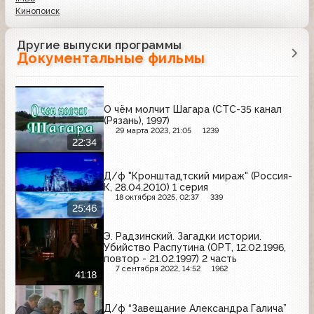
Кинопоиск
Другие выпуски программы
Документальные фильмы
О чём молчит Шагара (СТС-35 канал
(Рязань), 1997)
29 марта 2023, 21:05
1239
22:34
Д/ф "Кронштадтский мираж" (Россия-
К, 28.04.2010) 1 серия
18 октября 2025, 02:37
339
25:46
Э. Радзинский. Загадки истории.
Убийство Распутина (ОРТ, 12.02.1996,
повтор - 21.02.1997) 2 часть
7 сентября 2022, 14:52
1962
41:18
Д/ф “Завещание Александра Галича”