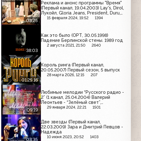
Реклама и анонс программы "Время"
(Первый канал, 19.04.2003) Lay's, Dirol,
Лукойл, Gloria Jeans, President, Duru,
Чудо
15 февраля 2024, 19:52
1394
03:25
Как это было (ОРТ, 30.05.1998)
Падение Берлинской стены. 1989 год
2 августа 2021, 21:50
2640
38:03
Король ринга (Первый канал,
20.05.2007) Первый сезон, 5 выпуск
28 марта 2026, 12:15
207
01:25:16
Любимые мелодии “Русского радио -
2” (1 канал, 25.04.2004) Валерий
Леонтьев - “Зелёный свет”,
“Разноцветные ярмарки”
29 января 2024, 22:21
1501
09:19
Две звезды (Первый канал,
22.03.2009) Зара и Дмитрий Певцов -
Надежда
10 июня 2023, 20:52
1403
03:35