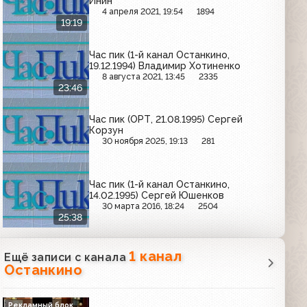
Инин
4 апреля 2021, 19:54
1894
19:19
Час пик (1-й канал Останкино,
19.12.1994) Владимир Хотиненко
8 августа 2021, 13:45
2335
23:46
Час пик (ОРТ, 21.08.1995) Сергей
Корзун
30 ноября 2025, 19:13
281
Час пик (1-й канал Останкино,
14.02.1995) Сергей Юшенков
30 марта 2016, 18:24
2504
25:38
1 канал
Ещё записи с канала
Останкино
Рекламный блок