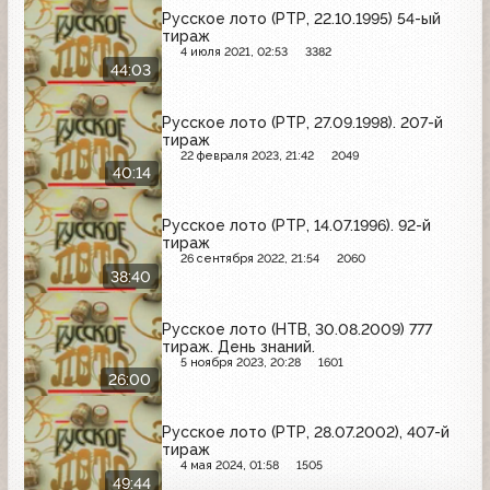
Русское лото (РТР, 22.10.1995) 54-ый
тираж
4 июля 2021, 02:53
3382
44:03
Русское лото (РТР, 27.09.1998). 207-й
тираж
22 февраля 2023, 21:42
2049
40:14
Русское лото (РТР, 14.07.1996). 92-й
тираж
26 сентября 2022, 21:54
2060
38:40
Русское лото (НТВ, 30.08.2009) 777
тираж. День знаний.
5 ноября 2023, 20:28
1601
26:00
Русское лото (РТР, 28.07.2002), 407-й
тираж
4 мая 2024, 01:58
1505
49:44