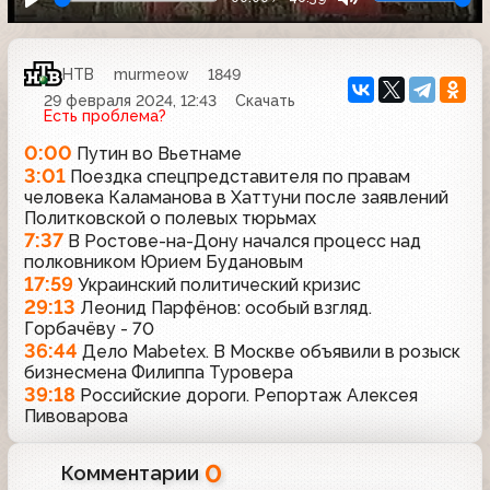
НТВ
murmeow
1849
29 февраля 2024, 12:43
Скачать
Есть проблема?
0:00
Путин во Вьетнаме
3:01
Поездка спецпредставителя по правам
человека Каламанова в Хаттуни после заявлений
Политковской о полевых тюрьмах
7:37
В Ростове-на-Дону начался процесс над
полковником Юрием Будановым
17:59
Украинский политический кризис
29:13
Леонид Парфёнов: особый взгляд.
Горбачёву - 70
36:44
Дело Mabetex. В Москве объявили в розыск
бизнесмена Филиппа Туровера
39:18
Российские дороги. Репортаж Алексея
Пивоварова
0
Комментарии