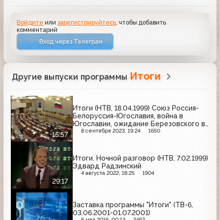
Войдите
или
зарегистрируйтесь
, чтобы добавить
комментарий
Вход через Телеграм
Итоги
Другие выпуски программы
Итоги (НТВ, 18.04.1999) Союз Россия-
Белоруссия-Югославия, война в
Югославии, ожидание Березовского в
Москве
8 сентября 2023, 19:24
1650
15:57
Итоги. Ночной разговор (НТВ, 7.02.1999)
Эдвард Радзинский
4 августа 2022, 18:25
1904
29:17
Заставка программы "Итоги" (ТВ-6,
03.06.2001-01.07.2001)
6 мая 2016, 00:12
2462