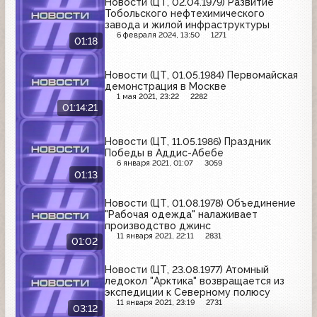
Новости (ЦТ, 02.04.1979) Развитие
Тобольского нефтехимического
завода и жилой инфраструктуры
6 февраля 2024, 13:50
1271
01:18
Новости (ЦТ, 01.05.1984) Первомайская
демонстрация в Москве
1 мая 2021, 23:22
2282
01:14:21
Новости (ЦТ, 11.05.1986) Праздник
Победы в Аддис-Абебе
6 января 2021, 01:07
3059
01:13
Новости (ЦТ, 01.08.1978) Объединение
"Рабочая одежда" налаживает
производство джинс
11 января 2021, 22:11
2831
01:02
Новости (ЦТ, 23.08.1977) Атомный
ледокол "Арктика" возвращается из
экспедиции к Северному полюсу
11 января 2021, 23:19
2731
03:12