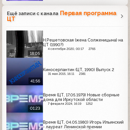
Первая программа
Ещё записи с канала
ЦТ
Н.Решетовская (жена Солженицына) на
ЦТ (1990?)
4 сентября 2020, 00:17
2765
18:05
Киносерпантин (ЦТ, 1990) Выпуск 2
31 мая 2015, 16:11
2381
41:56
Время (ЦТ, 17.05.1979) Новые сборные
дома для Иркутской области
7 февраля 2024, 16:19
1252
01:23
Время (ЦТ, 04.05.1980) Игорь Ильинский
- лауреат Ленинской премии