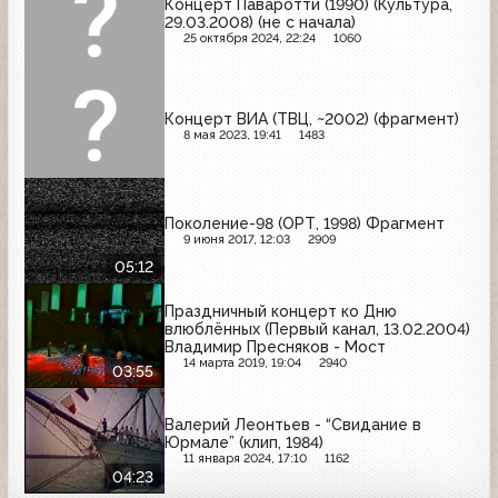
Концерт Паваротти (1990) (Культура,
29.03.2008) (не с начала)
25 октября 2024, 22:24
1060
Концерт ВИА (ТВЦ, ~2002) (фрагмент)
8 мая 2023, 19:41
1483
Поколение-98 (ОРТ, 1998) Фрагмент
9 июня 2017, 12:03
2909
05:12
Праздничный концерт ко Дню
влюблённых (Первый канал, 13.02.2004)
Владимир Пресняков - Мост
14 марта 2019, 19:04
2940
03:55
Валерий Леонтьев - “Свидание в
Юрмале” (клип, 1984)
11 января 2024, 17:10
1162
04:23