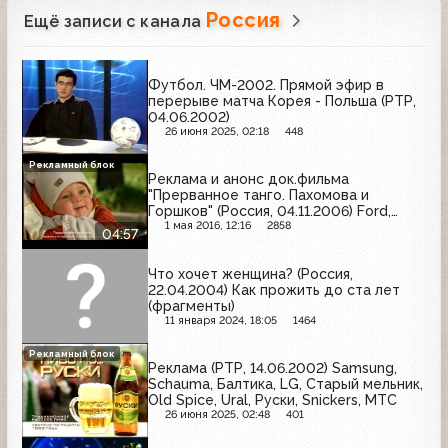
Россия
Ещё записи с канала
Футбол. ЧМ-2002. Прямой эфир в
перерыве матча Корея - Польша (РТР,
04.06.2002)
26 июня 2025, 02:18
448
Рекламный блок
Реклама и анонс док.фильма
"Прерванное танго. Пахомова и
Горшков" (Россия, 04.11.2006) Ford,
Pantene Pro-V, Garnier, Фрутоняня,
1 мая 2016, 12:16
2858
04:57
Nivea Q-10 Plus, Ge Money Bank, Росно
Что хочет женщина? (Россия,
22.04.2004) Как прожить до ста лет
(фрагменты)
11 января 2024, 18:05
1464
Рекламный блок
Реклама (РТР, 14.06.2002) Samsung,
Schauma, Балтика, LG, Старый мельник,
Old Spice, Ural, Руски, Snickers, МТС
26 июня 2025, 02:48
401