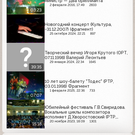
министр — Два бриллианта
2 февраля 2016, 17:49
2833
03:23
Новогодний концерт (Культура,
~31.12.2007) (фрагмент)
25 октября 2024, 22:21
897
Творческий вечер Игоря Крутого (ОРТ,
07.11.1998) Валерий Леонтьев
29 января 2024, 22:34
1645
39:35
10 лет шоу-балету "Тодес" (РТР,
03.01.1998) Фрагмент
1 февраля 2025, 22:36
733
07:07
Юбилейный фестиваль Г.В.Свиридова.
Вокальные циклы композитора
исполняет Д.Хворостовский (РТР,
16.12.1995) (не до конца)
20 ноября 2023, 18:09
1301
15:18