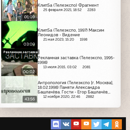
КлипSa (Телеэкспо) Фрагмент
25 февраля 2021, 18:52
2283
01:09
КлипSa (Телеэкспо, 1997) Максим
Леонидов - Видение
21 мая 2023, 15:20
1598
03:09
Рекламная заставка
Рекламная заставка (Телеэкспо, 1995-
1998)
13 июля 2015, 03:02
2081
00:02
Антропология (Телеэкспо [г. Москва],
18.02.1998) Памяти Александра
Башлачёва. Гости - Егор Башлачёв,
Анастасия Рахлина и Екатерина «Кэт»
12 ноября 2020, 22:46
2882
43:56
Козлова