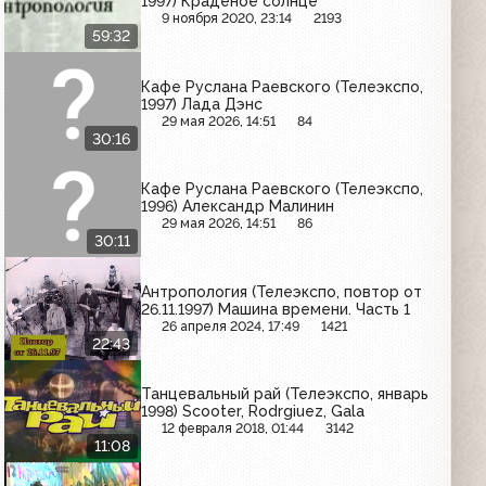
1997) Краденое солнце
9 ноября 2020, 23:14
2193
59:32
Кафе Руслана Раевского (Телеэкспо,
1997) Лада Дэнс
29 мая 2026, 14:51
84
30:16
Кафе Руслана Раевского (Телеэкспо,
1996) Александр Малинин
29 мая 2026, 14:51
86
30:11
Антропология (Телеэкспо, повтор от
26.11.1997) Машина времени. Часть 1
26 апреля 2024, 17:49
1421
22:43
Танцевальный рай (Телеэкспо, январь
1998) Scooter, Rodrgiuez, Gala
12 февраля 2018, 01:44
3142
11:08