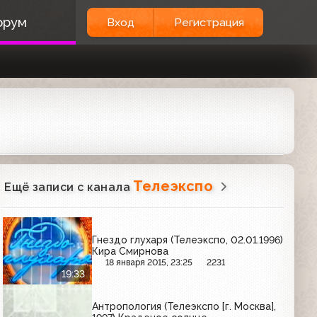
орум
Вход
Регистрация
Телеэкспо
Ещё записи с канала
Гнездо глухаря (Телеэкспо, 02.01.1996)
Кира Смирнова
18 января 2015, 23:25
2231
19:33
Антропология (Телеэкспо [г. Москва],