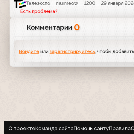
Телеэкспо
murmeow
1200
29 января 2024
Есть проблема?
0
Комментарии
Войдите
или
зарегистрируйтесь
, чтобы добавит
О проекте
Команда сайта
Помочь сайту
Правила
О