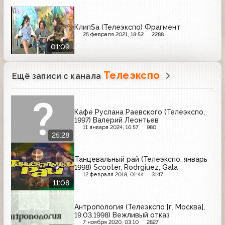
КлипSa (Телеэкспо) Фрагмент
25 февраля 2021, 18:52
2288
01:09
Телеэкспо
Ещё записи с канала
Кафе Руслана Раевского (Телеэкспо,
1997) Валерий Леонтьев
11 января 2024, 16:57
980
25:28
Танцевальный рай (Телеэкспо, январь
1998) Scooter, Rodrgiuez, Gala
12 февраля 2018, 01:44
3147
11:08
Антропология (Телеэкспо [г. Москва],
19.03.1998) Вежливый отказ
7 ноября 2020, 03:10
2827