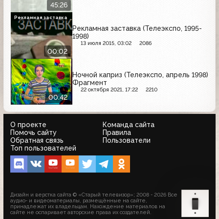
45:26
Рекламная заставка
Рекламная заставка (Телеэкспо, 1995-
1998)
13 июля 2015, 03:02
2086
00:02
Ночной каприз (Телеэкспо, апрель 1998)
Фрагмент
22 октября 2021, 17:22
2210
00:42
О проекте
Команда сайта
Помочь сайту
Правила
Обратная связь
Пользователи
Топ пользователей
Дизайн и верстка сайта © «Старый телевизор»; 2008 - 2026 Все
аудио- и видеоматериалы, размещённые на сайте,
принадлежат их владельцам. Нахождение материалов на
сайте не оспаривает авторские права их создателей.