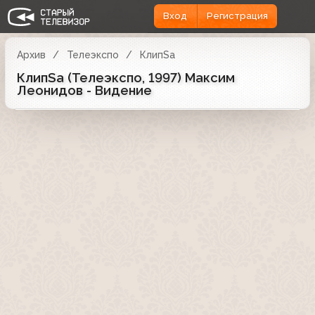
Вход
Регистрация
Архив
Телеэкспо
КлипSа
КлипSa (Телеэкспо, 1997) Максим
Леонидов - Видение