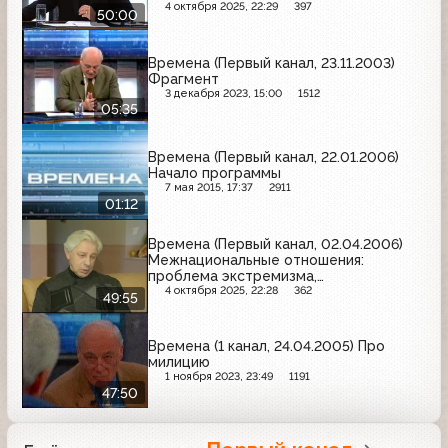
выбрать свой особый путь развития?
4 октября 2025, 22:29
397
50:00
Времена (Первый канал, 23.11.2003)
Фрагмент
3 декабря 2023, 15:00
1512
05:35
Времена (Первый канал, 22.01.2006)
Начало программы
7 мая 2015, 17:37
2911
01:12
Времена (Первый канал, 02.04.2006)
Межнациональные отношения:
проблема экстремизма,
межнациональной розни и ксенофобии
4 октября 2025, 22:28
362
49:55
Времена (1 канал, 24.04.2005) Про
милицию
1 ноября 2023, 23:49
1191
47:50