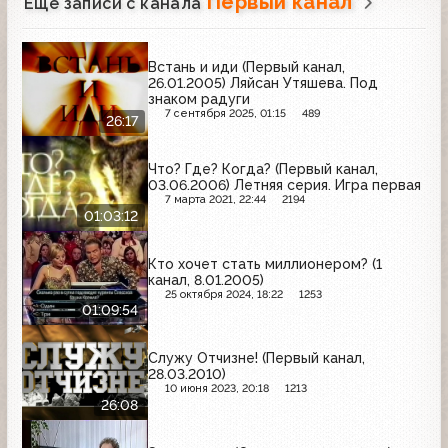
Первый канал
Ещё записи с канала
Встань и иди (Первый канал,
26.01.2005) Ляйсан Утяшева. Под
знаком радуги
7 сентября 2025, 01:15
489
26:17
Что? Где? Когда? (Первый канал,
03.06.2006) Летняя серия. Игра первая
7 марта 2021, 22:44
2194
01:03:12
Кто хочет стать миллионером? (1
канал, 8.01.2005)
25 октября 2024, 18:22
1253
01:09:54
Служу Отчизне! (Первый канал,
28.03.2010)
10 июня 2023, 20:18
1213
26:08