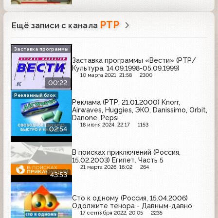
РТР
Ещё записи с канала
Заставка программы
Заставка программы «Вести» (РТР/
Культура, 14.09.1998-05.09.1999)
10 марта 2021, 21:58
2300
00:22
Рекламный блок
Реклама (РТР, 21.01.2000) Knorr,
Airwaves, Huggies, ЭКО, Danissimo, Orbit,
Danone, Pepsi
18 июня 2024, 22:17
1153
02:54
В поисках приключений (Россия,
15.02.2003) Египет. Часть 5
21 марта 2026, 16:02
264
43:53
Сто к одному (Россия, 15.04.2006)
Одолжите тенора - Давным-давно
17 сентября 2022, 20:05
2235