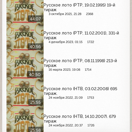
Русское лото (РТР, 19.02.1995) 19-й
тираж
3 октября 2021, 21:28
2368
44:07
Русское лото (РТР, 11.02.2001), 331-й
тираж
4 декабря 2023, 01:15
1722
40:56
Русское лото (РТР, 08.11.1998) 213-й
тираж
16 марта 2023, 19:08
1714
40:50
Русское лото (НТВ, 03.02.2008) 695
тираж.
24 ноября 2022, 21:09
1753
25:55
Русское лото (НТВ, 14.10.2007). 679
тираж
24 ноября 2022, 20:37
1726
25:58