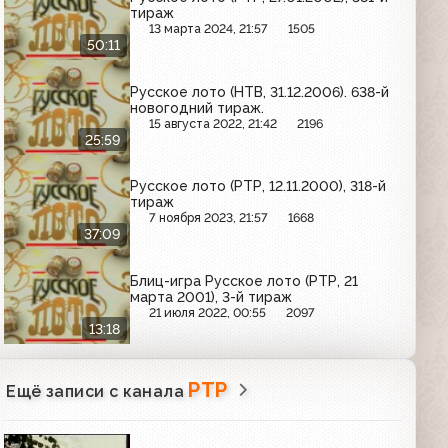
тираж
13 марта 2024, 21:57
1505
50:11
Русское лото (НТВ, 31.12.2006). 638-й
новогодний тираж.
15 августа 2022, 21:42
2196
25:59
Русское лото (РТР, 12.11.2000), 318-й
тираж
7 ноября 2023, 21:57
1668
37:09
Блиц-игра Русское лото (РТР, 21
марта 2001), 3-й тираж
21 июля 2022, 00:55
2097
13:18
РТР
Ещё записи с канала