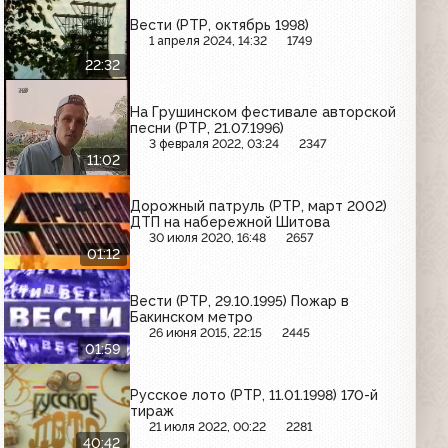
Вести (РТР, октябрь 1998)
1 апреля 2024, 14:32
1749
22:32
На Грушинском фестивале авторской
песни (РТР, 21.07.1996)
3 февраля 2022, 03:24
2347
11:02
Дорожный патруль (РТР, март 2002)
ДТП на набережной Шитова
30 июля 2020, 16:48
2657
01:12
Вести (РТР, 29.10.1995) Пожар в
Бакинском метро
26 июня 2015, 22:15
2445
01:59
Русское лото (РТР, 11.01.1998) 170-й
тираж
21 июля 2022, 00:22
2281
40:42