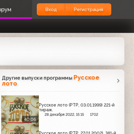
орум
Вход
Регистрация
Русское
Другие выпуски программы
лото
Русское лото (РТР, 03.01.1999) 221-й
тираж.
28 декабря 2022, 15:15
1702
40:06
Русское лото (РТР, 27.01.2002), 381-й