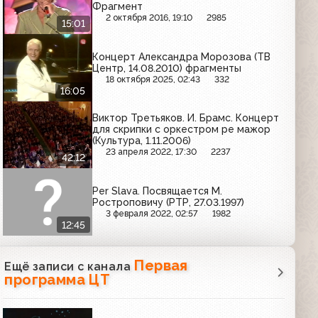
Фрагмент
2 октября 2016, 19:10
2985
15:01
Концерт Александра Морозова (ТВ
Центр, 14.08.2010) фрагменты
18 октября 2025, 02:43
332
16:05
Виктор Третьяков. И. Брамс. Концерт
для скрипки с оркестром ре мажор
(Культура, 1.11.2006)
23 апреля 2022, 17:30
2237
42:12
Per Slava. Посвящается М.
Ростроповичу (РТР, 27.03.1997)
3 февраля 2022, 02:57
1982
12:45
Первая
Ещё записи с канала
программа ЦТ