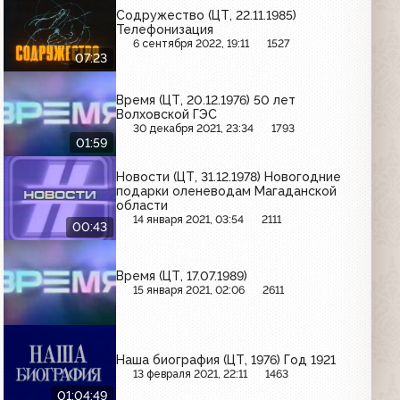
Содружество (ЦТ, 22.11.1985)
Телефонизация
6 сентября 2022, 19:11
1527
07:23
Время (ЦТ, 20.12.1976) 50 лет
Волховской ГЭС
30 декабря 2021, 23:34
1793
01:59
Новости (ЦТ, 31.12.1978) Новогодние
подарки оленеводам Магаданской
области
14 января 2021, 03:54
2111
00:43
Время (ЦТ, 17.07.1989)
15 января 2021, 02:06
2611
Наша биография (ЦТ, 1976) Год 1921
13 февраля 2021, 22:11
1463
01:04:49