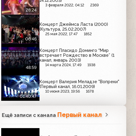
14.12.2003)
3 февраля 2022, 04:12
2369
28:24
Концерт Джеймса Ласта (2000)
(Культура, 25.02.2007)
25 мая 2022, 17:47
1852
06:46
Концерт Пласидо Доминго “Мир
встречает Рождество в Москве” (1
канал, январь 2003)
14 марта 2024, 17:49
1938
48:59
Концерт Валерия Меладзе "Вопреки"
(Первый канал, 16.01.2009)
10 июня 2023, 19:56
1678
01:40:47
Первый канал
Ещё записи с канала