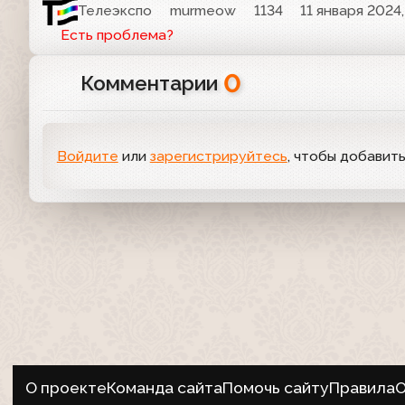
Телеэкспо
murmeow
1134
11 января 2024,
Есть проблема?
0
Комментарии
Войдите
или
зарегистрируйтесь
, чтобы добавит
О проекте
Команда сайта
Помочь сайту
Правила
О