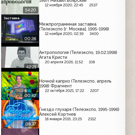
1997) Михаил Боярский
12 ноября 2020, 22:45
2537
54:20
Заставка
Межпрограммная заставка
(Телеэкспо [г. Москва], 1995-1998)
12 ноября 2020, 02:39
3400
00:26
Антропология (Телеэкспо, 19.02.1998)
Агата Кристи
20 апреля 2026, 11:52
108
42:21
Ночной каприз (Телеэкспо, апрель
1998) Фрагмент
22 октября 2021, 17:22
2207
00:42
Гнездо глухаря (Телеэкспо, 1995-1996)
Алексей Кортнев
18 января 2015, 23:25
2312
08:37