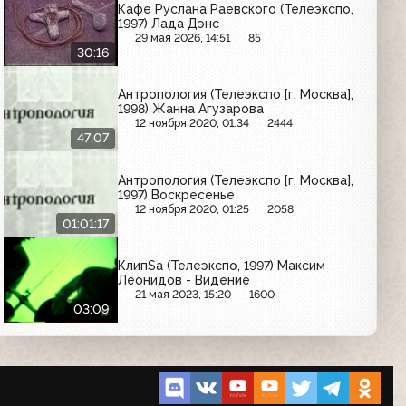
Кафе Руслана Раевского (Телеэкспо,
1997) Лада Дэнс
29 мая 2026, 14:51
85
30:16
Антропология (Телеэкспо [г. Москва],
1998) Жанна Агузарова
12 ноября 2020, 01:34
2444
47:07
Антропология (Телеэкспо [г. Москва],
1997) Воскресенье
12 ноября 2020, 01:25
2058
01:01:17
КлипSa (Телеэкспо, 1997) Максим
Леонидов - Видение
21 мая 2023, 15:20
1600
03:09