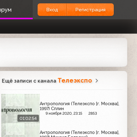
орум
Вход
Регистрация
Телеэкспо
Ещё записи с канала
Антропология (Телеэкспо [г. Москва],
1997) Сплин
9 ноября 2020, 23:15
2853
01:02:54
Антропология (Телеэкспо [г. Москва],