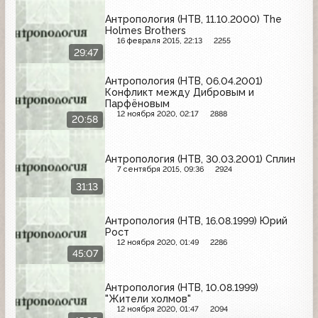
Антропология (НТВ, 11.10.2000) The
Holmes Brothers
16 февраля 2015, 22:13
2255
29:47
Антропология (НТВ, 06.04.2001)
Конфликт между Дибровым и
Парфёновым
12 ноября 2020, 02:17
2888
20:58
Антропология (НТВ, 30.03.2001) Сплин
7 сентября 2015, 09:36
2924
31:13
Антропология (НТВ, 16.08.1999) Юрий
Рост
12 ноября 2020, 01:49
2286
45:07
Антропология (НТВ, 10.08.1999)
"Жители холмов"
12 ноября 2020, 01:47
2094