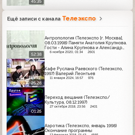
45:35
Телеэкспо
Ещё записи с канала
Антропология (Телеэкспо [г. Москва],
08.03.1998) Памяти Анатолия Крупнова.
Гости - Алина Крупнова и Александр
Юрасов
6 ноября 2020, 01:34
2601
52:38
Кафе Руслана Раевского (Телеэкспо,
1997) Валерий Леонтьев
11 января 2024, 16:57
976
25:28
Другое
Переход вещания (Телеэкспо/
Культура, 08.12.1997)
27 октября 2018, 23:56
2401
01:25
Аэротика (Телеэкспо, январь 1998)
Окончание программы
12 февраля 2018, 01:43
4565