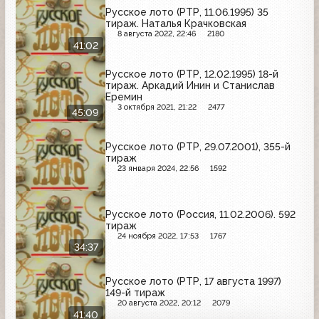
Русское лото (РТР, 11.06.1995) 35
тираж. Наталья Крачковская
8 августа 2022, 22:46
2180
41:02
Русское лото (РТР, 12.02.1995) 18-й
тираж. Аркадий Инин и Станислав
Еремин
3 октября 2021, 21:22
2477
45:09
Русское лото (РТР, 29.07.2001), 355-й
тираж
23 января 2024, 22:56
1592
Русское лото (Россия, 11.02.2006). 592
тираж
24 ноября 2022, 17:53
1767
34:37
Русское лото (РТР, 17 августа 1997)
149-й тираж
20 августа 2022, 20:12
2079
41:40