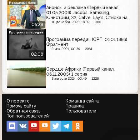
Рекламный блок
Анонсы и реклама (Первый канал,
01.05.2006) Jacobs, Samsung,
Юнистрим, 32, Calve, Lay's, Стирка на
миллион, Avon, Orbit, Maxwell House
10 декабря 2023, 18:39
1901
05:29
Программа передач
Программа передач (ОРТ, 01.01.1996)
Фрагмент
2 мая 2021, 00:39
2981
02:08
Сердце Африки (Первый канал,
06.11.2005) 1 серия
8 августа 2024, 00:49
1226
О проекте
Команда сайта
Помочь сайту
Правила
Обратная связь
Пользователи
Топ пользователей