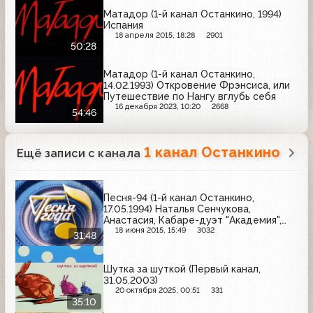
Матадор (1-й канал Останкино, 1994)
Испания
18 апреля 2015, 18:28
2901
50:28
Матадор (1-й канал Останкино,
14.02.1993) Откровение Фрэнсиса, или
Путешествие по Нангу вглубь себя
16 декабря 2023, 10:20
2668
54:46
1 канал Останкино
Ещё записи с канала
Песня-94 (1-й канал Останкино,
17.05.1994) Наталья Сенчукова,
Анастасия, Кабаре-дуэт "Академия",
Анне Вески, Светлана Лазарева,
18 июня 2015, 15:49
3032
31:48
Михаил Шуфутинский, Маша Распутина
Шутка за шуткой (Первый канал,
31.05.2003)
20 октября 2025, 00:51
331
35:10