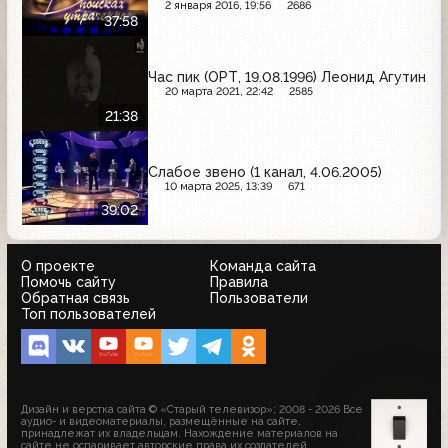
2 января 2016, 19:56
2686
37:58
Час пик (ОРТ, 19.08.1996) Леонид Агутин
20 марта 2021, 22:42
2585
21:38
Слабое звено (1 канал, 4.06.2005)
10 марта 2025, 13:39
671
39:02
О проекте
Команда сайта
Помочь сайту
Правила
Обратная связь
Пользователи
Топ пользователей
Дизайн и верстка сайта © «Старый телевизор»; 2008 - 2026 Все
аудио- и видеоматериалы, размещённые на сайте,
принадлежат их владельцам. Нахождение материалов на
сайте не оспаривает авторские права их создателей.