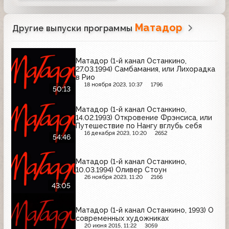
Матадор
Другие выпуски программы
Матадор (1-й канал Останкино,
27.03.1994) Самбамания, или Лихорадка
в Рио
18 ноября 2023, 10:37
1796
50:13
Матадор (1-й канал Останкино,
14.02.1993) Откровение Фрэнсиса, или
Путешествие по Нангу вглубь себя
16 декабря 2023, 10:20
2652
54:46
Матадор (1-й канал Останкино,
10.03.1994) Оливер Стоун
26 ноября 2023, 11:20
2166
43:05
Матадор (1-й канал Останкино, 1993) О
современных художниках
20 июня 2015, 11:22
3059