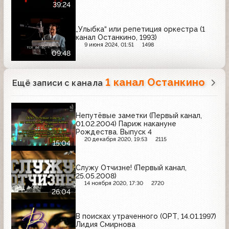
39:24
„Улыбка“ или репетиция оркестра (1
канал Останкино, 1993)
9 июня 2024, 01:51
1498
09:48
1 канал Останкино
Ещё записи с канала
Непутёвые заметки (Первый канал,
01.02.2004) Париж накануне
Рождества. Выпуск 4
20 декабря 2020, 19:53
2115
15:04
Служу Отчизне! (Первый канал,
25.05.2008)
14 ноября 2020, 17:30
2720
26:04
В поисках утраченного (ОРТ, 14.01.1997)
Лидия Смирнова