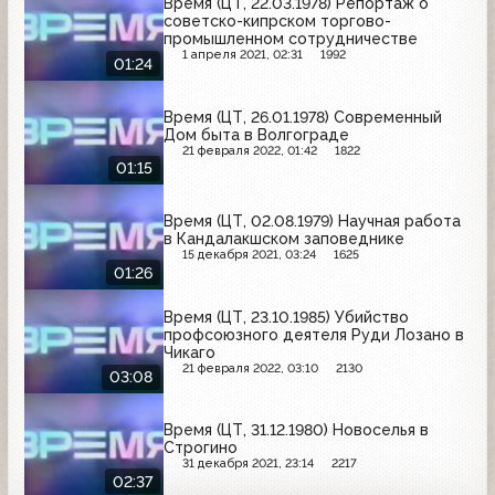
Время (ЦТ, 22.03.1978) Репортаж о
советско-кипрском торгово-
промышленном сотрудничестве
1 апреля 2021, 02:31
1992
01:24
Время (ЦТ, 26.01.1978) Современный
Дом быта в Волгограде
21 февраля 2022, 01:42
1822
01:15
Время (ЦТ, 02.08.1979) Научная работа
в Кандалакшском заповеднике
15 декабря 2021, 03:24
1625
01:26
Время (ЦТ, 23.10.1985) Убийство
профсоюзного деятеля Руди Лозано в
Чикаго
21 февраля 2022, 03:10
2130
03:08
Время (ЦТ, 31.12.1980) Новоселья в
Строгино
31 декабря 2021, 23:14
2217
02:37