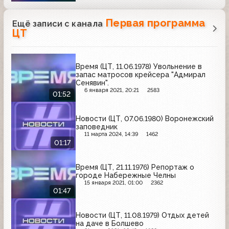
Первая программа
Ещё записи с канала
ЦТ
Время (ЦТ, 11.06.1978) Увольнение в
запас матросов крейсера "Адмирал
Сенявин".
6 января 2021, 20:21
2583
01:52
Новости (ЦТ, 07.06.1980) Воронежский
заповедник
11 марта 2024, 14:39
1462
01:17
Время (ЦТ, 21.11.1976) Репортаж о
городе Набережные Челны
15 января 2021, 01:00
2362
01:47
Новости (ЦТ, 11.08.1979) Отдых детей
на даче в Болшево