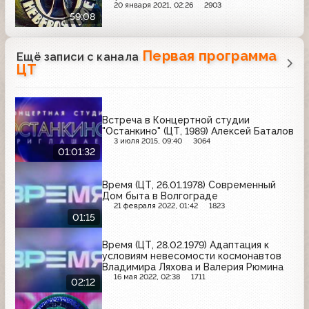
20 января 2021, 02:26
2903
59:08
Первая программа
Ещё записи с канала
ЦТ
Встреча в Концертной студии
"Останкино" (ЦТ, 1989) Алексей Баталов
3 июля 2015, 09:40
3064
01:01:32
Время (ЦТ, 26.01.1978) Современный
Дом быта в Волгограде
21 февраля 2022, 01:42
1823
01:15
Время (ЦТ, 28.02.1979) Адаптация к
условиям невесомости космонавтов
Владимира Ляхова и Валерия Рюмина
16 мая 2022, 02:38
1711
02:12