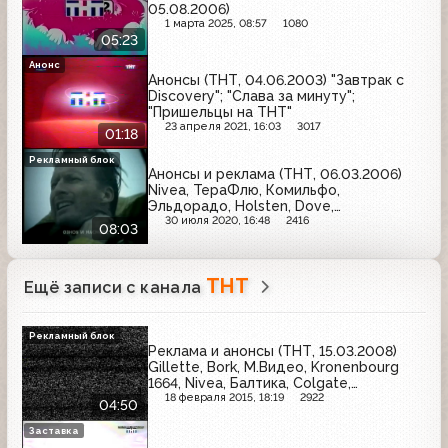
05.08.2006)
1 марта 2025, 08:57
1080
05:23
Анонс
Анонсы (ТНТ, 04.06.2003) "Завтрак с
Discovery"; "Слава за минуту";
"Пришельцы на ТНТ"
23 апреля 2021, 16:03
3017
01:18
Рекламный блок
Анонсы и реклама (ТНТ, 06.03.2006)
Nivea, ТераФлю, Комильфо,
Эльдорадо, Holsten, Dove,
Гепатромбин Г, Garnier, Mobil 1, Miller,
30 июля 2020, 16:48
2416
08:03
Peugeot 307, Йодомарин, Panasonic,
Timotei, Nuts
ТНТ
Ещё записи с канала
Рекламный блок
Реклама и анонсы (ТНТ, 15.03.2008)
Gillette, Bork, М.Видео, Kronenbourg
1664, Nivea, Балтика, Colgate,
Витапрост, Maxwell House
18 февраля 2015, 18:19
2922
04:50
Заставка