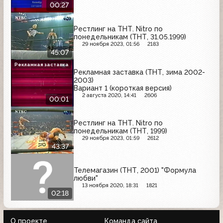
00:27
Рестлинг на ТНТ. Nitro по
понедельникам (ТНТ, 31.05.1999)
29 ноября 2023, 01:56
2183
45:07
Рекламная заставка
Рекламная заставка (ТНТ, зима 2002-
2003)
Вариант 1 (короткая версия)
2 августа 2020, 14:41
2606
00:01
Рестлинг на ТНТ. Nitro по
понедельникам (ТНТ, 1999)
29 ноября 2023, 01:59
2612
43:37
Телемагазин (ТНТ, 2001) "Формула
любви"
13 ноября 2020, 18:31
1821
02:18
О проекте
Команда сайта