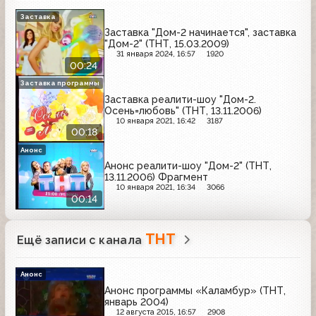
Заставка
Заставка "Дом-2 начинается", заставка
"Дом-2" (ТНТ, 15.03.2009)
31 января 2024, 16:57
1920
00:24
Заставка программы
Заставка реалити-шоу "Дом-2.
Осень=любовь" (ТНТ, 13.11.2006)
10 января 2021, 16:42
3187
00:18
Анонс
Анонс реалити-шоу "Дом-2" (ТНТ,
13.11.2006) Фрагмент
10 января 2021, 16:34
3066
00:14
ТНТ
Ещё записи с канала
Анонс
Анонс программы «Каламбур» (ТНТ,
январь 2004)
12 августа 2015, 16:57
2908