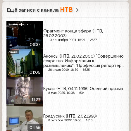
НТВ
Ещё записи с канала
Конец эфира
Фрагмент конца эфира (НТВ,
26.02.2003)
10 сентября 2024, 16:27
2557
06:37
Анонс
Анонсы (НТВ, 21.02.2000) "Совершенно
секретно: Информация к
размышлению"; "Профессия репортёр:
Секреты соцгорода"
26 июля 2019, 18:39
6625
01:05
Куклы (НТВ, 04.11.1995) Осенний призыв
8 мая 2025, 10:36
634
11:27
Градусник (НТВ, 2.02.1998)
8 октября 2022, 16:05
1516
04:55