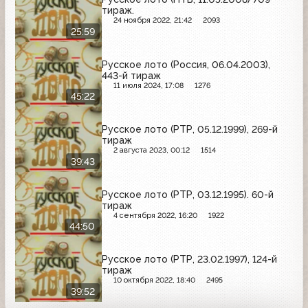
тираж.
24 ноября 2022, 21:42
2093
25:59
Русское лото (Россия, 06.04.2003),
443-й тираж
11 июля 2024, 17:08
1276
45:22
Русское лото (РТР, 05.12.1999), 269-й
тираж
2 августа 2023, 00:12
1514
39:43
Русское лото (РТР, 03.12.1995). 60-й
тираж
4 сентября 2022, 16:20
1922
44:50
Русское лото (РТР, 23.02.1997), 124-й
тираж
10 октября 2022, 18:40
2495
39:52