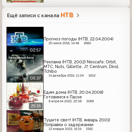
НТВ
Ещё записи с канала
Прогноз погоды (НТВ, 22.04.2004)
20 июля 2016, 14:48
2660
02:57
Рекламный блок
Реклама (НТВ, 2002) Nescafe, Orbit,
МТС, Nuts, Gillette, J7, Centrum, Dirol,
Tchibo
14 декабря 2016, 11:04
3012
05:37
Едим дома (НТВ, 20.04.2008)
Готовимся к Пасхе
8 апреля 2022, 22:08
2069
25:16
Тушите свет! (НТВ, январь 2001)
Поправки о задержании
13 января 2023, 16:19
1562