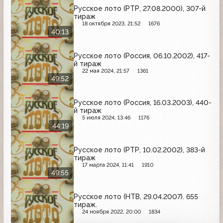
Русское лото (РТР, 27.08.2000), 307-й
тираж
18 октября 2023, 21:52
1676
40:13
Русское лото (Россия, 06.10.2002), 417-
й тираж
22 мая 2024, 21:57
1361
49:52
Русское лото (Россия, 16.03.2003), 440-
й тираж
5 июля 2024, 13:46
1176
44:19
Русское лото (РТР, 10.02.2002), 383-й
тираж
17 марта 2024, 11:41
1910
49:55
Русское лото (НТВ, 29.04.2007). 655
тираж.
24 ноября 2022, 20:00
1834