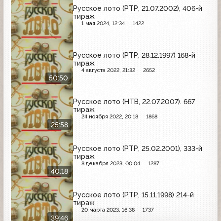
Русское лото (РТР, 21.07.2002), 406-й
тираж
1 мая 2024, 12:34
1422
Русское лото (РТР, 28.12.1997) 168-й
тираж
4 августа 2022, 21:32
2652
50:50
Русское лото (НТВ, 22.07.2007). 667
тираж
24 ноября 2022, 20:18
1868
25:58
Русское лото (РТР, 25.02.2001), 333-й
тираж
8 декабря 2023, 00:04
1287
40:18
Русское лото (РТР, 15.11.1998) 214-й
тираж
20 марта 2023, 16:38
1737
39:46