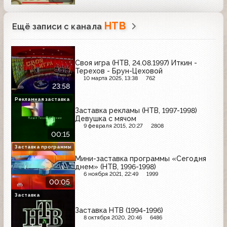
НТВ
Ещё записи с канала
Своя игра (НТВ, 24.08.1997) Иткин -
Терехов - Брун-Цеховой
10 марта 2025, 13:38
762
23:58
Рекламная заставка
Заставка рекламы (НТВ, 1997-1998)
Девушка с мячом
9 февраля 2015, 20:27
2808
00:15
Заставка программы
Мини-заставка программы «Сегодня
днем» (НТВ, 1996-1998)
6 ноября 2021, 22:49
1999
00:05
Заставка
Заставка НТВ (1994-1996)
8 октября 2020, 20:46
6486