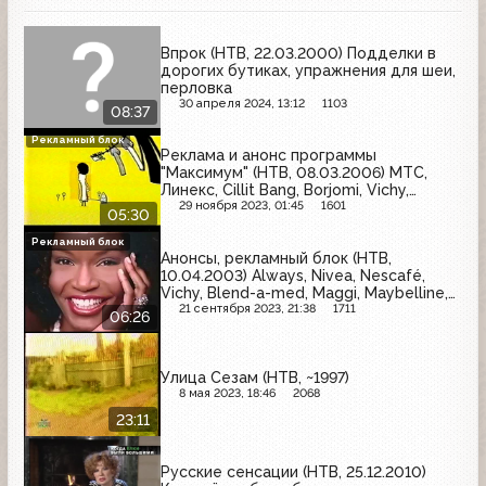
Впрок (НТВ, 22.03.2000) Подделки в
дорогих бутиках, упражнения для шеи,
перловка
30 апреля 2024, 13:12
1103
08:37
Рекламный блок
Реклама и анонс программы
"Максимум" (НТВ, 08.03.2006) МТС,
Линекс, Cillit Bang, Borjomi, Vichy,
Zanussi, Toyota, Holsten, Bagbier,
29 ноября 2023, 01:45
1601
05:30
Velkopopovicky Kozel
Рекламный блок
Анонсы, рекламный блок (НТВ,
10.04.2003) Always, Nivea, Nescafé,
Vichy, Blend-a-med, Maggi, Maybelline,
Asics, Nestlé, LG, Венорутон, Sunsilk,
21 сентября 2023, 21:38
1711
06:26
AEG, Коммерсант, Pringles, Зиртек, Max
Factor, Fa
Улица Сезам (НТВ, ~1997)
8 мая 2023, 18:46
2068
23:11
Русские сенсации (НТВ, 25.12.2010)