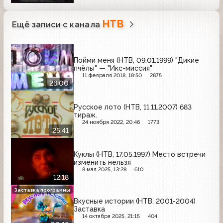
НТВ
Ещё записи с канала
Пойми меня (НТВ, 09.01.1999) "Дикие
пчёлы" — "Икс-миссия"
11 февраля 2018, 18:50
2875
26:00
Русское лото (НТВ, 11.11.2007) 683
тираж.
24 ноября 2022, 20:46
1773
25:41
Куклы (НТВ, 17.05.1997) Место встречи
изменить нельзя
8 мая 2025, 13:28
610
12:18
Заставка программы
Вкусные истории (НТВ, 2001-2004)
Заставка
14 октября 2025, 21:15
404