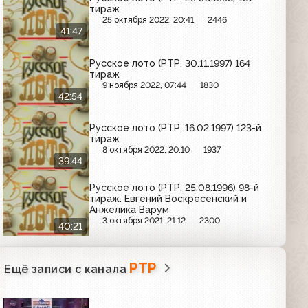
тираж
25 октября 2022, 20:41
2446
41:47
Русское лото (РТР, 30.11.1997) 164
тираж
9 ноября 2022, 07:44
1830
42:54
Русское лото (РТР, 16.02.1997) 123-й
тираж
8 октября 2022, 20:10
1937
39:44
Русское лото (РТР, 25.08.1996) 98-й
тираж. Евгений Воскресенский и
Анжелика Варум
3 октября 2021, 21:12
2300
40:21
РТР
Ещё записи с канала