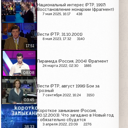
Национальный интерес (РТР, 1997)
Восстановление монархии (фрагмент)
7 мая 2025, 16:17
438
Вести (РТР, 31.10.2001)
8 мая 2023, 17:32
3140
17:51
Пирамида (Россия, 2004) Фрагмент
24 марта 2022, 02:30
1885
08:08
Вести (РТР, август 1996) Бои за
Грозный
7 сентября 2022, 16:24
3150
03:45
Короткое замыкание (Россия,
30.12.2003). Что загадано в Новый год
- обязательно сбудется
3 апреля 2022, 23:09
2276
38:33