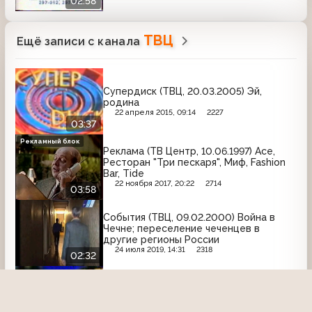
02:58
фирма "Древ-люкс", рекламное
агентство "Реал Плюс"
ТВЦ
Ещё записи с канала
Супердиск (ТВЦ, 20.03.2005) Эй,
родина
22 апреля 2015, 09:14
2227
03:37
Рекламный блок
Реклама (ТВ Центр, 10.06.1997) Ace,
Ресторан "Три пескаря", Миф, Fashion
Bar, Tide
22 ноября 2017, 20:22
2714
03:58
События (ТВЦ, 09.02.2000) Война в
Чечне; переселение чеченцев в
другие регионы России
24 июля 2019, 14:31
2318
02:32
Детектив-шоу (ТВЦ, 10.02.2001)
"Тяжелый случай" - "Прецедент" -
"Мужская логика"