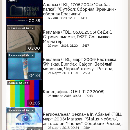
Анонс
Анонсы (ТВЦ, 17.05.2004) "Особая
папка", "Футбол: Сборная Франции -
сборная Бразилии"
6 июля 2023, 12:30
1411
00:58
Рекламный блок
Реклама (ТВЦ, 05.01.2005) СеДеК,
Строим вместе, DWT, Солнышко,
Магнитер
29 июля 2016, 21:20
2417
03:00
Рекламный блок
Реклама (ТВЦ, март 2006) Растишка,
Whiskas, Blendax, Calgon, Весёлый
молочник, Чёрный жемчуг, Ретона,
Фитоспектр-ЭН, 32, Pedigree,
24 марта 2017, 11:07
2623
04:34
Скелетоны
Конец эфира
Конец эфира (ТВЦ, 11.02.2005)
26 января 2016, 09:33
2943
01:05
Рекламный блок
Региональная реклама [г. Абакан] (ТВЦ,
март 2006) Магазин "Status-мебель",
автосалон "Япония", Сбербанк России,
строительная компания "Людвиг",
23 марта 2017, 20:34
2594