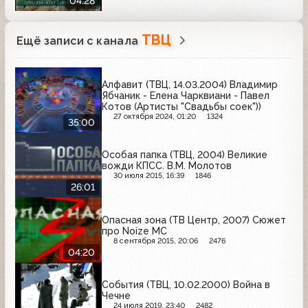
04:28
ТВЦ
Ещё записи с канала
Алфавит (ТВЦ, 14.03.2004) Владимир
Ябчаник - Елена Чарквиани - Павел
Котов (Артисты "Свадьбы соек"))
27 октября 2024, 01:20
1324
35:00
Особая папка (ТВЦ, 2004) Великие
вожди КПСС. В.М. Молотов
30 июля 2015, 16:39
1846
26:01
Опасная зона (ТВ Центр, 2007) Сюжет
про Noize MC
8 сентября 2015, 20:06
2476
04:20
События (ТВЦ, 10.02.2000) Война в
Чечне
24 июля 2019, 23:40
2482