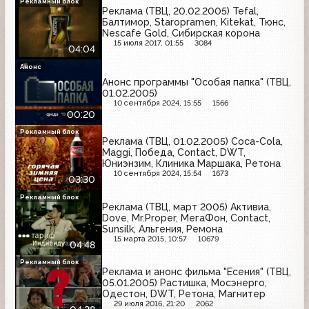
Рекламный блок
Реклама (ТВЦ, 20.02.2005) Tefal,
Балтимор, Staropramen, Kitekat, Тюнс,
Nescafe Gold, Сибирская корона
15 июля 2017, 01:55
3084
04:04
Анонс
Анонс программы "Особая папка" (ТВЦ,
01.02.2005)
10 сентября 2024, 15:55
1566
00:20
Рекламный блок
Реклама (ТВЦ, 01.02.2005) Coca-Cola,
Maggi, Победа, Contact, DWT,
Юниэнзим, Клиника Маршака, Ретона
10 сентября 2024, 15:54
1673
03:30
Рекламный блок
Реклама (ТВЦ, март 2005) Активиа,
Dove, Mr.Proper, МегаФон, Contact,
Sunsilk, Альгения, Ремона
15 марта 2015, 10:57
10679
04:48
Рекламный блок
Реклама и анонс фильма "Есения" (ТВЦ,
05.01.2005) Растишка, Мосэнерго,
Одестон, DWT, Ретона, Магнитер
29 июля 2016, 21:20
2062