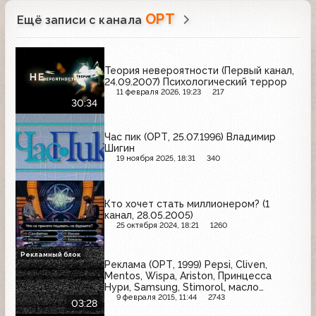
ОРТ
Ещё записи с канала
Теория невероятности (Первый канал,
24.09.2007) Психологический террор
11 февраля 2026, 19:23
217
30:34
Час пик (ОРТ, 25.07.1996) Владимир
Шигин
19 ноября 2025, 18:31
340
Кто хочет стать миллионером? (1
канал, 28.05.2005)
25 октября 2024, 18:21
1260
Рекламный блок
Реклама (ОРТ, 1999) Pepsi, Cliven,
Mentos, Wispa, Ariston, Принцесса
Нури, Samsung, Stimorol, масло
"Деревенское", Sunsilk
9 февраля 2015, 11:44
2743
03:28