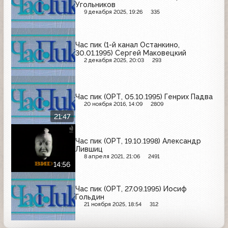
Угольников
9 декабря 2025, 19:26
335
Час пик (1-й канал Останкино,
30.01.1995) Сергей Маковецкий
2 декабря 2025, 20:03
293
Час пик (ОРТ, 05.10.1995) Генрих Падва
20 ноября 2016, 14:09
2809
21:47
Час пик (ОРТ, 19.10.1998) Александр
Лившиц
8 апреля 2021, 21:06
2491
14:56
Час пик (ОРТ, 27.09.1995) Иосиф
Гольдин
21 ноября 2025, 18:54
312