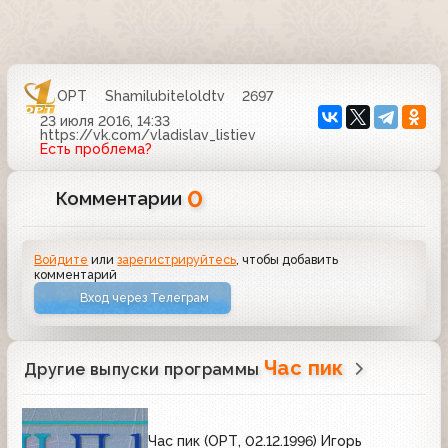
ОРТ
Shamilubiteloldtv
2697
23 июля 2016, 14:33
https://vk.com/vladislav_listiev
Есть проблема?
0
Комментарии
Войдите
или
зарегистрируйтесь
, чтобы добавить
комментарий
Вход через Телеграм
Час пик
Другие выпуски программы
Час пик (ОРТ, 02.12.1996) Игорь